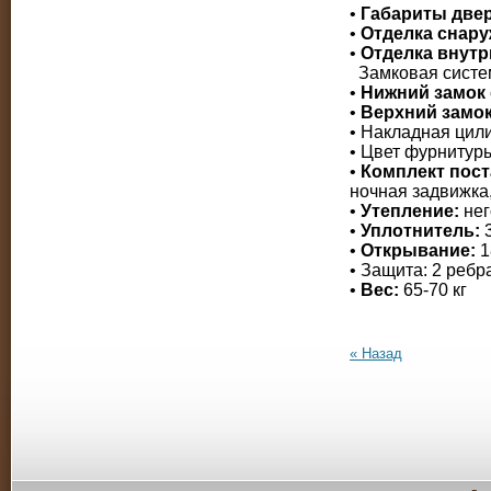
•
Габариты двер
•
Отделка снару
•
Отделка внутр
Замковая систем
•
Нижний замок
•
Верхний замо
• Накладная цил
• Цвет фурнитур
•
Комплект пост
ночная задвижка,
•
Утепление:
нег
•
Уплотнитель:
3
•
Открывание:
1
• Защита: 2 реб
•
Вес:
65-70 кг
« Назад