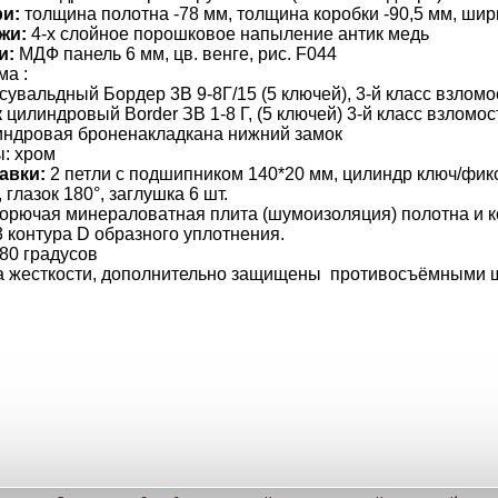
и:
толщина полотна -78 мм, толщина коробки -90,5 мм, шир
жи:
4-х слойное порошковое напыление антик медь
и:
МДФ панель 6 мм, цв. венге, рис. F044
а :
сувальдный Бордер 3В 9-8Г/15 (5 ключей), 3-й класс взломо
к
цилиндровый Border ЗВ 1-8 Г, (5 ключей) 3-й класс взломо
индровая броненакладкана нижний замок
ы: хром
авки:
2 петли с подшипником 140*20 мм, цилиндр ключ/фикс.
 глазок 180°, заглушка 6 шт.
орючая минераловатная плита (шумоизоляция) полотна и к
 контура D образного уплотнения.
80 градусов
ра жесткости, дополнительно защищены противосъёмными ш