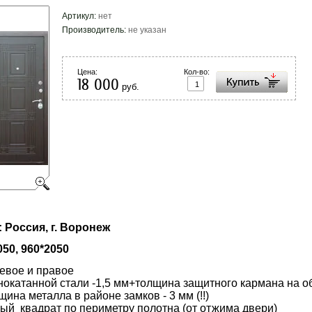
Артикул:
нет
Производитель:
не указан
Цена:
Кол-во:
18 000
руб.
:
Россия, г. Воронеж
50, 960*2050
евое и правое
нокатанной стали -1,5 мм+толщина защитного кармана на об
ина металла в районе замков - 3 мм (!!)
ный квадрат по периметру полотна (от отжима двери)