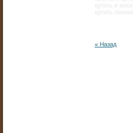
купить в мос
купить ламин
« Назад