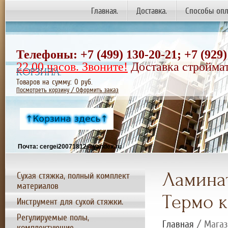
Главная.
Доставка.
Способы опл
Телефоны: +7 (499) 130-20-21;
+7
(929)
22.00 часов. Звоните!
Доставка строймат
КОРЗИНА:
Товаров на сумму:
0
руб.
Посмотреть корзину / Оформить заказ
Почта: cergei20071812@yandex.ru
Ламинат
Сухая стяжка, полный комплект
материалов
Термо к
Инструмент для сухой стяжки.
Регулируемые полы,
Главная
/ Магаз
комплектующие.