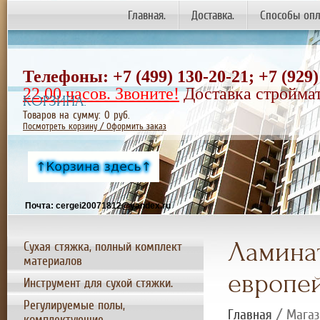
Главная.
Доставка.
Способы опл
Телефоны: +7 (499) 130-20-21;
+7
(929)
22.00 часов. Звоните!
Доставка строймат
КОРЗИНА:
Товаров на сумму:
0
руб.
Посмотреть корзину / Оформить заказ
Почта: cergei20071812@yandex.ru
Ламинат
Сухая стяжка, полный комплект
материалов
европей
Инструмент для сухой стяжки.
Регулируемые полы,
Главная
/ Магаз
комплектующие.