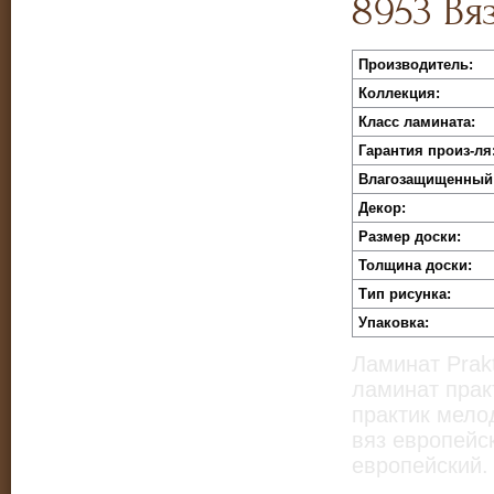
8953 Вя
Производитель:
Коллекция:
Класс ламината:
Гарантия произ-ля
Влагозащищенный
Декор:
Размер доски:
Толщина доски:
Тип рисунка:
Упаковка:
Ламинат Prakt
ламинат прак
практик мело
вяз европейс
европейский.