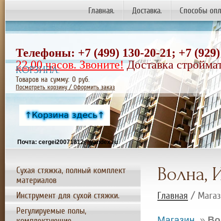
Главная.
Доставка.
Способы опл
Телефоны: +7 (499) 130-20-21;
+7
(929)
22.00 часов. Звоните!
Доставка строймат
КОРЗИНА:
Товаров на сумму:
0
руб.
Посмотреть корзину / Оформить заказ
Почта: cergei20071812@yandex.ru
Волна, 
Сухая стяжка, полный комплект
материалов
Главная
/ Магаз
Инструмент для сухой стяжки.
Регулируемые полы,
Магазин.
»
Во
комплектующие.